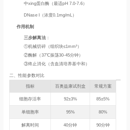
中xing蛋白酶（最适pH 7.0-7.6）
DNase I（浓度0.1mg/mL）
作用机制
三步解离法
：
①机械切碎（组织块≤1mm³）
②酶解（37℃振荡30-45分钟）
③终止消化（含血清培养基中和）
二、性能参数对比
指标
百奥益康试剂盒
常规方案
细胞存活率
92±3%
85±5%
单细胞率
95%
80%
解离时间
40分钟
90分钟