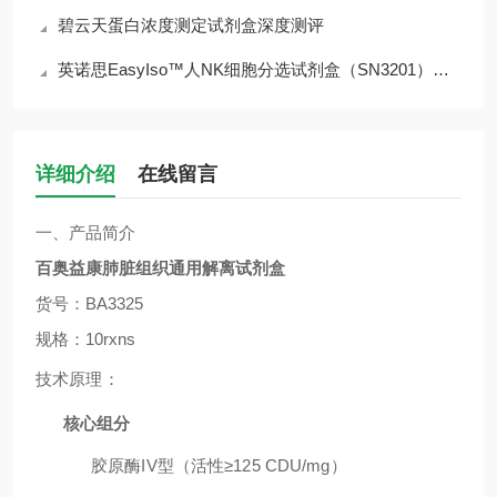
碧云天蛋白浓度测定试剂盒深度测评
英诺思EasyIso™人NK细胞分选试剂盒（SN3201）深度解析
详细介绍
在线留言
一、产品简介
百奥益康肺脏组织通用解离试剂盒
货号：
BA3325
规格：
10rxns
技术原理：
核心组分
胶原酶IV型（活性≥125 CDU/mg）