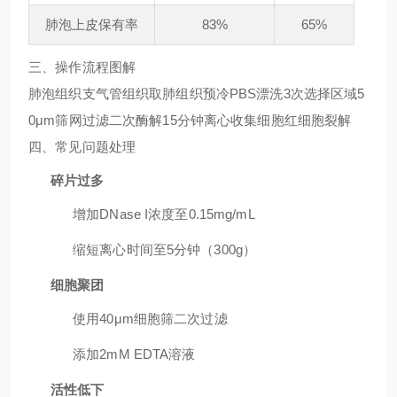
肺泡上皮保有率
83%
65%
三、操作流程图解
肺泡组织支气管组织取肺组织预冷PBS漂洗3次选择区域5
0μm筛网过滤二次酶解15分钟离心收集细胞红细胞裂解
四、常见问题处理
碎片过多
增加DNase I浓度至0.15mg/mL
缩短离心时间至5分钟（300g）
细胞聚团
使用40μm细胞筛二次过滤
添加2mM EDTA溶液
活性低下