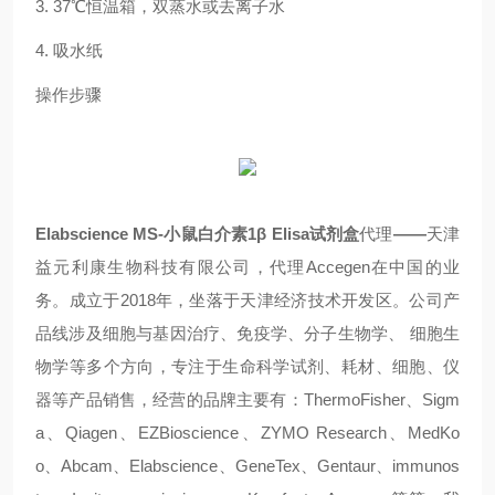
3. 37℃
恒温箱，双蒸水或去离子水
4.
吸水纸
操作步骤
Elabscience MS-
小鼠白介素
1β Elisa
试剂盒
代理
——
天津
益元利康生物科技有限公司，
代理
Accegen
在中国的业
务。成立于
2018
年，坐落于天津经济技术开发区。公司产
品线涉及细胞与基因治疗、免疫学、分子生物学、 细胞生
物学等多个方向，专注于生命科学试剂、耗材、细胞、仪
器等产品销售，经营的品牌主要有：
ThermoFisher
、
Sigm
a
、
Qiagen
、
EZBioscience
、
ZYMO Research
、
MedKo
o
、
Abcam
、
Elabscience
、
GeneTex
、
Gentaur
、
immunos