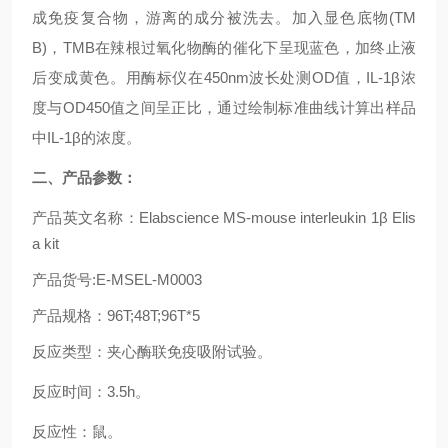
成免疫复合物，游离的成分被洗去。加入显色底物
(TM
B)
，
TMB
在辣根过氧化物酶的催化下呈现蓝色，加终止液
后变成黄色。用酶标仪在
450nm
波长处测
OD
值，
IL-1β
浓
度与
OD450
值之间呈正比，通过绘制标准曲线计算出样品
中
IL-1β
的浓度。
二、
产
品参数
：
产品英文名称：
Elabscience MS-mouse interleukin 1β Elis
a kit
产品货号
:
E-MSEL-M0003
产品规格：
96T;48T;96T*5
反应类型：夹心酶联免疫吸附试验。
反应时间：
3.5h
。
反应性：鼠。