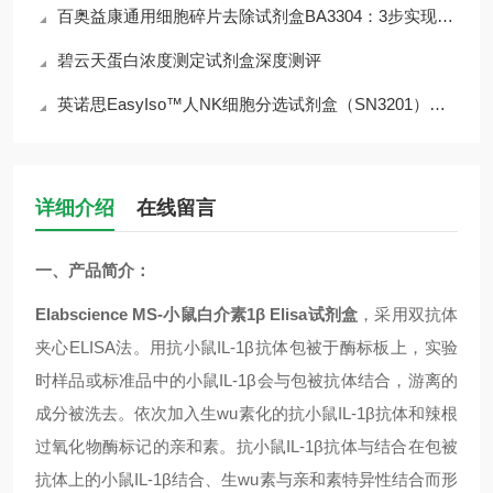
百奥益康通用细胞碎片去除试剂盒BA3304：3步实现＞90%碎片清除率
碧云天蛋白浓度测定试剂盒深度测评
英诺思EasyIso™人NK细胞分选试剂盒（SN3201）深度解析
详细介绍
在线留言
一、
产品简介：
Elabscience MS-
小鼠白介素
1β Elisa
试剂盒
，采用双抗体
夹心
ELISA
法。用抗小鼠
IL-1β
抗体包被于酶标板上，实验
时样品或标准品中的小鼠
IL-1β
会与包被抗体结合，游离的
成分被洗去。依次加入生wu素化的抗小鼠
IL-1β
抗体和辣根
过氧化物酶标记的亲和素。抗小鼠
IL-1β
抗体与结合在包被
抗体上的小鼠
IL-1β
结合、生wu素与亲和素特异性结合而形